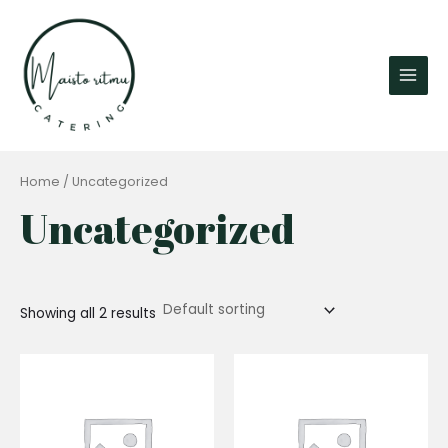
Skip
Main
to
Men
content
Home
/ Uncategorized
Uncategorized
Showing all 2 results