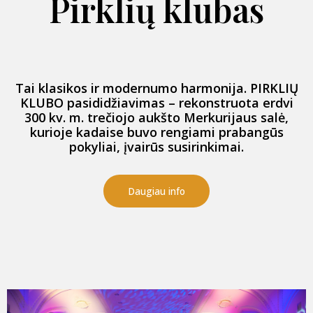
Pirklių klubas
Tai klasikos ir modernumo harmonija. PIRKLIŲ
KLUBO pasididžiavimas – rekonstruota erdvi
300 kv. m. trečiojo aukšto Merkurijaus salė,
kurioje kadaise buvo rengiami prabangūs
pokyliai, įvairūs susirinkimai.
Daugiau info