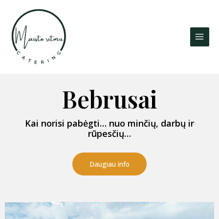
Skip
Main
to
Men
content
Bebrusai
Kai norisi pabėgti… nuo minčių, darbų ir
rūpesčių…
Daugiau info