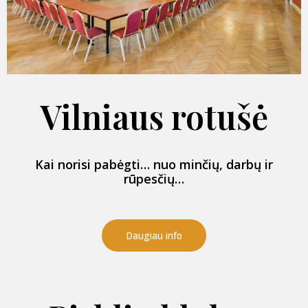
Vilniaus rotušė
Kai norisi pabėgti… nuo minčių, darbų ir
rūpesčių…
Daugiau info