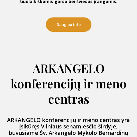
šiuolaikiškomis garso bei šviesos įrangomis.
Daugiau info
ARKANGELO
konferencijų ir meno
centras
ARKANGELO konferencijų ir meno centras yra
įsikūręs Vilniaus senamiesčio širdyje,
buvusiame Šv. Arkangelo Mykolo Bernardinų